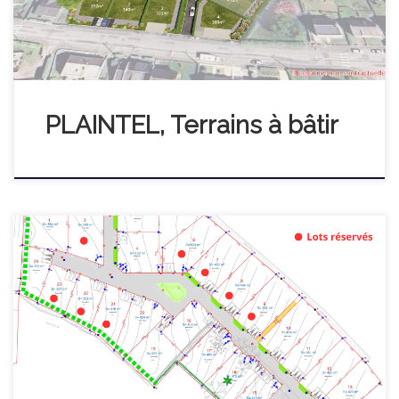
seulement 10 minutes de Saint-Brieuc, […]
PLAINTEL, Terrains à bâtir
Domaine de Brocéliande Un emplacement privilégié à
Lamballe Situé en plein cœur de Lamballe, le lotissement « Le
Domaine de Brocéliande » offre un emplacement idéal, à
deux pas des écoles, collège, lycée, commerces et toutes
commodités. Vous profitez également d’une excellente
accessibilité : à moins de 5 minutes de la N12, […]