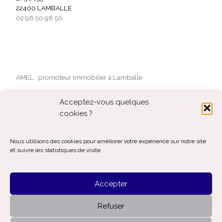
22400 LAMBALLE
02 96 50 98 50
AMEL : promoteur immobilier à Lamballe
Mentions légales
Acceptez-vous quelques
Politique de confidentialité
cookies ?
Contact
Politique de cookies (UE)
Nous utilisons des cookies pour améliorer votre expérience sur notre site
et suivre les statistiques de visite.
Accepter
© 2026
AMEL Aménageur foncier et lotisseur
– Tous droits
réservés
Refuser
Propulsé par
WP
– Réalisé avec the
Thème Customizr